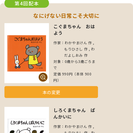
第4回配本
なにげない日常こそ大切に
こぐまちゃん おは
よう
作家：わかやまけん 作 ,
もりひさし 作 , わ
だよしおみ 作
対象：0歳から3歳ごろま
で
定価 990円（本体 900
円）
本の変更
しろくまちゃん ぱ
んかいに
作家：わかやまけん 作 ,
もりひさし 作 , わ