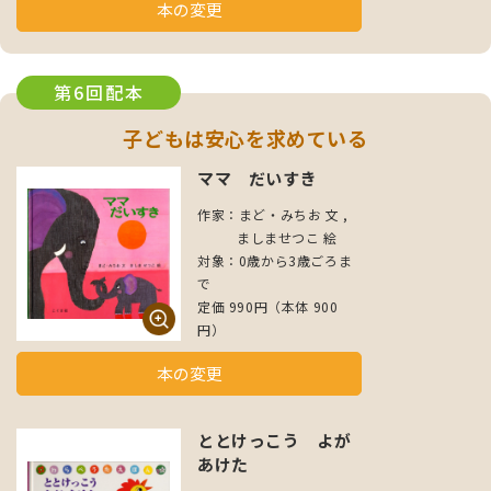
本の変更
第6回配本
子どもは安心を求めている
ママ だいすき
作家：まど・みちお 文 ,
ましませつこ 絵
対象：0歳から3歳ごろま
で
定価 990円（本体 900
円）
本の変更
ととけっこう よが
あけた