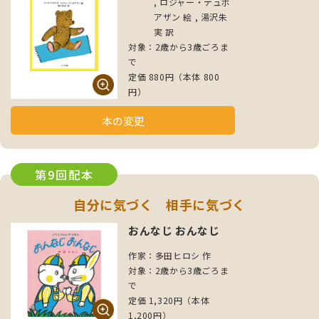
, ロジャー・デュボ
アザン 絵 , 湯沢朱
実 訳
対象：2歳から3歳ごろま
で
定価 880円（本体 800
円）
本の変更
第9回配本
自分に気づく 相手に気づく
おんなじ おんなじ
作家：多田ヒロシ 作
対象：2歳から3歳ごろま
で
定価 1,320円（本体
1,200円）