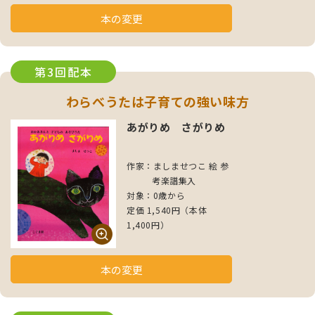
本の変更
第3回配本
わらべうたは子育ての強い味方
あがりめ さがりめ
作家：ましませつこ 絵 参
考楽譜集入
対象：0歳から
定価 1,540円（本体
1,400円）
本の変更