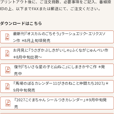
プリントアウト後に、ご注文冊数、必要事項をご記入、番線捺
印の上、以下までFAXまたは郵送にて、ご注文ください。
ダウンロードはこちら
最新刊『オスカルのごちそう』ラーシュエリク・エリクスソ
ン作 ＊8月上旬頃発売
お月見に『うさぎかぶしきがいしゃ』ふくながじゅんぺい作
＊8月中旬出荷〜
復刊『ちいさな星の子と山ねこ』にしまきかやこ作 ＊発
売中
『馬場のぼるカレンダー11ぴきのねこと仲間たち2027』＊
9月中旬発売
『2027こぐまちゃん シールつきカレンダー』＊9月中旬発
売