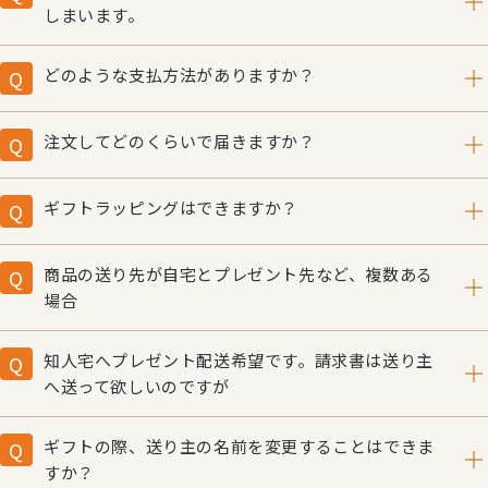
送料こぐま社負担、
サークル会員
の方は2,000円（税込）
しまいます。
作成してください。
こぐまブックショップ登録
以上のお買い上げで送料こぐま社負担となります。
初めてこぐま社のホームページでアカウントを作られる方
アカウントを作成後、一営業日後に情報が反映されますの
※お買い上げ金額にサークル会費は含まれません。
は、サークル期限などが反映されません。
で、少々お待ちください。
どのような支払方法がありますか？
アカウントを作成後、一営業日後にサークルのステイタス
クレジットカード、または後払い（コンビニ払い）がご利
が反映されますので、恐れ入りますが少々お待ちくださ
用いただけます。
注文してどのくらいで届きますか？
い。 また、お買い物時にカート内で送料が加算される場
クレジットカードはVISA、Master、JCB、AMEX、
合がございますが、ご請求時には正しい送料で計算されま
通常時はご注文後５日前後でお手元にお届けいたします。
Dinersがご利用いただけます。
す。 ご面倒をおかけしますが、なにとぞご了承くださ
春・夏・クリスマス等のフェア開催時は、お届けまで約10
ギフトラッピングはできますか？
い。
日ほどかかりますので、あらかじめご了承ください。
後払いは、商品に同梱の払込取扱票をご使用になり、到着
「こぐまちゃん ギフトバッグ＆身長計」
または
「11ぴき
※支払方法「後払い」でも、先に払込取扱票を郵送させて
後10日以内にコンビニの店頭にてお支払いください。（手
のねこギフトバッグ」
をぜひご利用ください。
商品の送り先が自宅とプレゼント先など、複数ある
いただいた方は、ご入金確認後の商品発送となります。ご
数料小社負担）
（ご自宅へのお届けでは商品に添えて、プレゼント先には
場合
入金確認にはお時間をいただきますので、お急ぎの方はク
※後払いで合計10000円以上お買い上げの場合、先に払込
商品を中に入れてラッピングした状態でお届けします。）
送り先1件につき1回ずつ注文してください。
レジットカード決済をご利用ください。
取扱票を郵送させていただく場合がございます。商品発送
ギフトバッグに入る商品など、詳細は
こちら
をご確認くだ
※送り先が複数ある場合、同時にご注文はできませんので
知人宅へプレゼント配送希望です。請求書は送り主
はご入金確認後となりますので、お急ぎの方はクレジット
さい。
ご注意ください。
へ送って欲しいのですが
カード決済をご利用ください。
（例）送り先が自宅とプレゼント先2件の場合、3回注文し
プレゼントを送る場合（商品送り先が会員登録されたご住
てください。
所と違う場合）、請求書はご登録の送り主様のご住所へ別
ギフトの際、送り主の名前を変更することはできま
途お送りします。
すか？