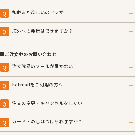
プレゼント先へは同封いたしません。
カートのお支払い方法/お届け時間の指定のページで、備
考欄に送り主様のお名前を変更の旨、記載するお名前をご
領収書が欲しいのですが
入力ください。連名も可能です。
ご注文時、備考欄に「領収書希望」とご入力の上、宛名・
送り状に送り主様のお名前が記入された状態でお届けしま
但し書きをお書き添えください。
海外への発送はできますか？
す。
クレジットカード決済の場合は商品に同封、払込票による
申し訳ありませんが海外への商品発送は承っておりませ
後払いの場合はご入金確認後、別途郵送いたします。
ん。
■ご注文中のお問い合わせ
注文確認のメールが届かない
ご注文確認のメールは自動送信しております。メールが届
かない場合、以下の原因が考えられますのでアドレス・設
hotmailをご利用の方へ
定をご確認の上、ご連絡ください。
ご注文確認のメールは自動送信しております。hotmailの
○メールアドレスが間違っている。
セキュリティによりメールが届かない場合、以下の設定を
注文の変更・キャンセルをしたい
○迷惑メールフォルダに入っている。
お試しください。
○メーラーのセキュリティによって自動送信メール自体を
商品発送前であれば、ご注文の変更・キャンセルを承りま
1.hotmail にサインインして、[オプション] をクリック。
受け取らない設定になっている。
す。出来るだけ早くご連絡ください。
カード・のしはつけられますか？
2.迷惑メール処理の[セーフリスト] をクリック。
※hotmailをご利用の方は下段「hotmailをご利用の方
※商品発送後の変更・キャンセルはできませんのでご注意
3.こぐま社のドメイン「kogumasha.co.jp」を追加しま
「出産祝いカード」「誕生日カード」「入園祝いカード」
へ」をご覧ください。
ください。