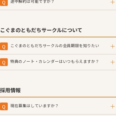
途中解約は可能ですか？
お支払い後に変更する場合は、同じ価格の商品との差し替
原則として途中解約は承っておりません。
えのみ可能です。
やむを得ず解約される場合は、別途事務手数料として
お支払い後に変更をご希望の方はお電話にてご連絡くださ
1,000円を申し受けますので、あらかじめご了承くださ
い。
い。
こぐまのともだちサークルについて
こぐま社 販売部 TEL：
03-6228-1877
（受付時間／月
～金9:30〜12:00,13:00〜17:30 土日・祝祭日を除く）
こぐまのともだちサークルの会員期限を知りたい
ログインしてマイページをご覧ください。
※初めてこぐま社のホームページでアカウントを作られる
特典のノート・カレンダーはいつもらえますか？
方は、サークル期限などが反映されません。 アカウント
こぐまちゃんノートはご入金確認後、1週間以内にお送り
を作成後、一営業日後にサークルのステイタスが反映され
します。カレンダーは11月初旬にクリスマスフェアのご案
ますので、恐れ入りますが少々お待ちください。 また、
内と一緒にお届けいたします。（11月、12月にご入会の方
お買い物時にカート内で送料が加算される場合がございま
は、入会時に次年度のカレンダーをお送りします。1月に
採用情報
すが、ご請求時には正しい送料で計算されます。 ご面倒
入会された場合は11月に翌年のカレンダーが届きます。）
をおかけしますが、なにとぞご了承ください。
現在募集はしていますか？
こちらをご覧ください。