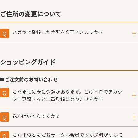
ご住所の変更について
ハガキで登録した住所を変更できますか？
こちらからご変更可能です。
※ネット販売のご住所を変更される場合は
こちら
ショッピングガイド
■ご注文前のお問い合わせ
こぐま社に既に登録があります。このＨＰでアカウ
ント登録すると二重登録になりませんか？
二重登録にはなりません。
《こぐまブックショップ》は、ご購入いただく方すべてに
送料はいくらですか？
アカウントを作成していただく方式をとっています。
送料は送り先一件につき全国一律500円（税込）です。
愛読者ハガキでご登録いただいている方も、初めてのご来
ただし、一般の方は5,000円（税込）以上のお買い上げで
こぐまのともだちサークル会員ですが送料がついて
店・ご購入の際にはお客様の情報を入力し、アカウントを