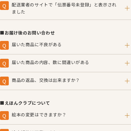
す。
「入学祝カード」がございます。カートにお入れくださ
配送業者のサイトで「伝票番号未登録」と表示され
○パソコンからのメールを受け取る設定にしていない。
4.最後に「OK」をクリックして終了となります。
い。大変申し訳ありませんが、のしはご用意がございませ
ました
○携帯電話でドメイン指定受信をしている。
ん。あしからずご了承ください。
発送完了後、システムに反映されるまでお時間がかかる場
携帯電話でドメイン指定受信を設定している方は、下記
合がございます。 しばらく時間をおいてから再度ご確認
ドメインを登録してください。
■お届け後のお問い合わせ
ください。
@kogumasha.co.jp
届いた商品に不良がある
ご注文の内容は「
マイページにログイン
」⇒「購入履歴」
申し訳ございません。お取り替えいたしますので、商品到
からもご確認いただけます。購入履歴にお買い求めいただ
着後７日以内にまずお電話でご連絡ください。
いた内容が記載されている場合は、ご注文が完了しており
届いた商品の内容、数に間違いがある
こぐま社 販売部 TEL：
03-6228-1877
（受付時間／月
ますのでご安心ください。
申し訳ございません。すぐにお調べしてお送りいたします
～金9:30〜12:00,13:00〜17:30 土日・祝祭日を除く）
ので、商品到着後７日以内にお電話でご連絡ください。
商品の返品、交換は出来ますか？
ご使用になられた商品、または商品到着後、７日を過ぎて
こぐま社 販売部 TEL：
03-6228-1877
（受付時間／月
のご連絡の場合は、交換、返品などに応じられませんので
原則としてお客様ご都合での返品・交換はお受けできませ
～金9:30〜12:00,13:00〜17:30 土日・祝祭日を除く）
ご了承ください。
ん。
■えほんクラブについて
絵本の変更はできますか？
お申し込み時に、変更したい書籍の書名をクリックしてご
希望の絵本と差し替えることが可能です。