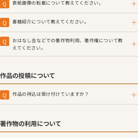
う！ 親子を結ぶミニ絵本ガイド」のご用意がございま
表紙画像の転載について教えてください。
す。
こちらをご覧ください。
ご希望の場合はお電話ください。
書籍紹介について教えてください。
こぐま社 営業販売部 TEL：
03-6228-1877
（受付時間
／月～金9:30〜12:00,13:00〜17:30 土日・祝祭日を除
こちらをご覧ください。
く）
おはなし会などでの著作物利用、著作権について教
えてください。
こちらをご覧ください。
作品の投稿について
作品の持込は受け付けていますか？
こちらをご覧ください。
著作物の利用について