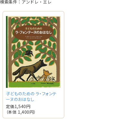
検索条件：アンドレ・エレ
子どものための ラ・フォンテ
ーヌのおはなし
定価
1,540
円
（本体
1,400
円）