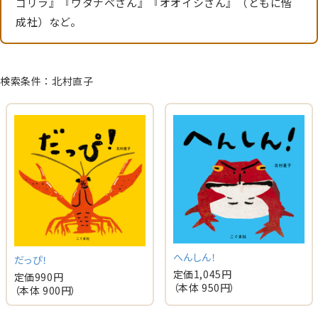
ゴリラ』『ワタナベさん』『オオイシさん』（ともに偕
成社）など。
検索条件：北村直子
へんしん！
だっぴ！
定価
1,045
円
定価
990
円
（本体
950
円）
（本体
900
円）