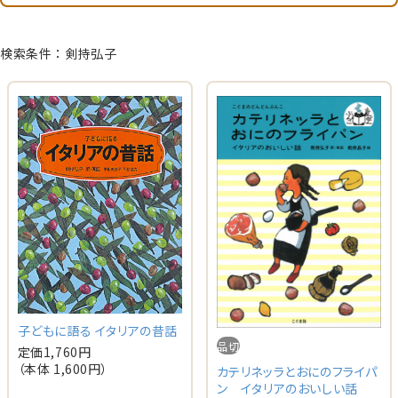
検索条件：剣持弘子
子どもに語る イタリアの昔話
品切
定価
1,760
円
（本体
1,600
円）
カテリネッラとおにのフライパ
ン イタリアのおいしい話