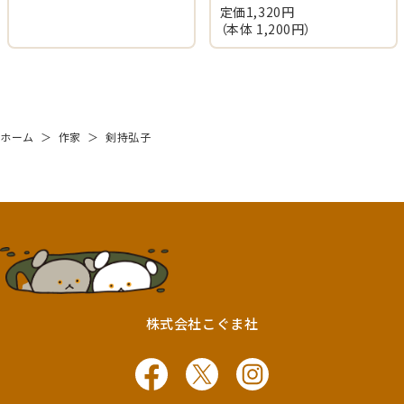
定価
1,320
円
（本体
1,200
円）
ホーム
＞
作家
＞
剣持弘子
株式会社こぐま社