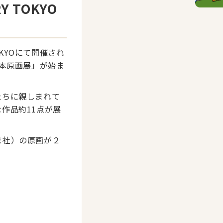
 TOKYO
TOKYOにて開催され
絵本原画展」が始ま
たちに親しまれて
作品約11点が展
ま社）の原画が２