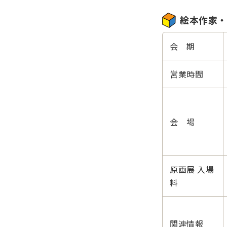
絵本作家・
会 期
営業時間
会 場
原画展 入場
料
関連情報