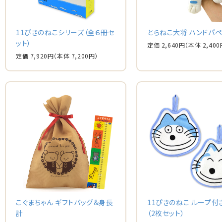
11ぴきのねこシリーズ（全６冊セ
とらねこ大将 ハンドパペ
ット）
定価 2,640円
（本体 2,400
定価 7,920円
（本体 7,200円）
こぐまちゃん ギフトバッグ＆身長
11ぴきのねこ ループ付
計
（2枚セット）