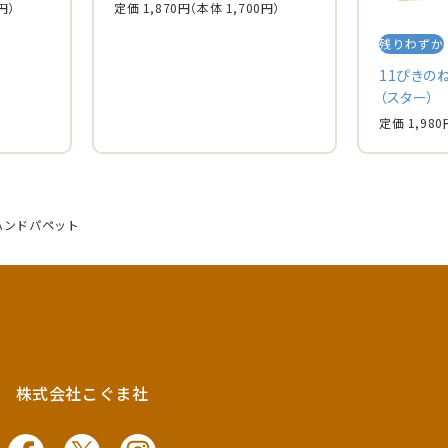
円）
定価 1,870円
（本体 1,700円）
残りわずか
11ぴきの
（スター）
定価 1,980
 ハンドパペット
株式会社こぐま社