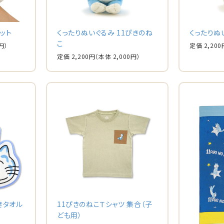
ット
くったりぬいぐるみ 11ぴきのね
くったりぬ
こ
円）
定価 2,200
定価 2,200円
（本体 2,000円）
きタオル
11ぴきのねこＴシャツ 集合（子
ども用）