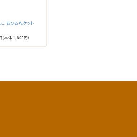
ねこ おひるねケット
円
（本体 1,800円）