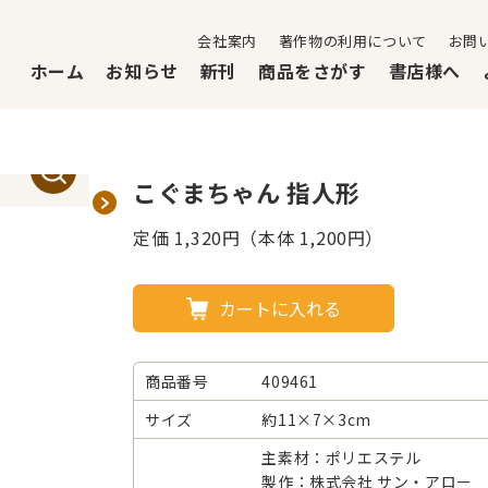
会社案内
著作物の利用について
お問
ホーム
お知らせ
新刊
商品をさがす
書店様へ
こぐまちゃん 指人形
定価
1,320
円（本体 1,200円）
カートに入れる
商品番号
409461
サイズ
約11×7×3cm
主素材：ポリエステル
製作：株式会社 サン・アロー