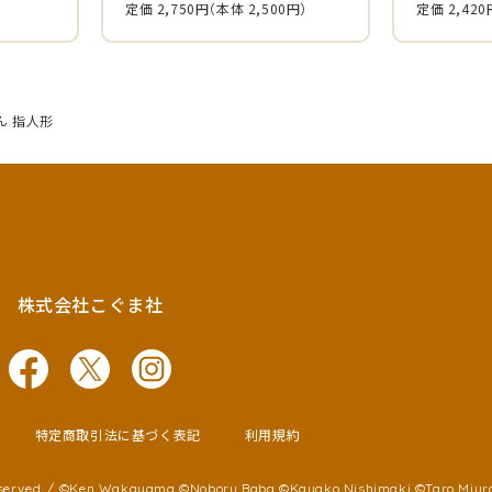
定価 2,750円
（本体 2,500円）
定価 2,420
ん 指人形
株式会社こぐま社
特定商取引法に基づく表記
利用規約
served. /
©Ken Wakayama ©Noboru Baba
©Kayako Nishimaki ©Taro Miur