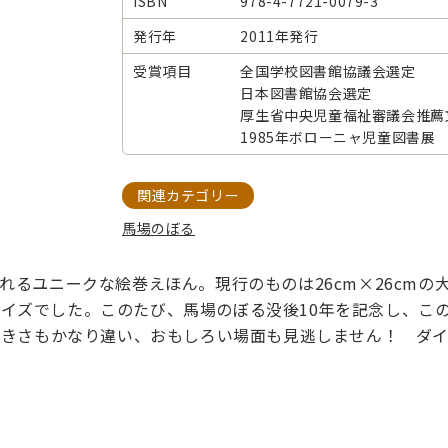
ISBN
978-4-7721-0079-3
発行年
2011年発行
受賞項目
全国学校図書館協議会選定
日本図書館協会選定
厚生省中央児童福祉審議会推薦
1985年ボローニャ児童図書展
関連カテゴリー
馬場のぼる
るユニークな絵巻えほん。現行のものは26cm×26cmの大
なサイズでした。このたび、馬場のぼる没後10年を記念し、こ
大きさもかなり違い、おもしろい場面も見逃しません！ ダ