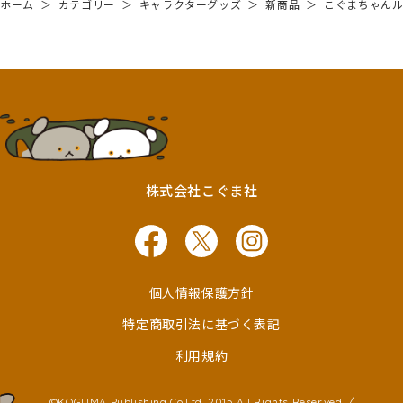
ホーム
＞
カテゴリー
＞
キャラクターグッズ
＞
新商品
＞
こぐまちゃん
株式会社こぐま社
個人情報保護方針
特定商取引法に基づく表記
利用規約
©KOGUMA Publishing Co,Ltd. 2015 All Rights Reserved. /