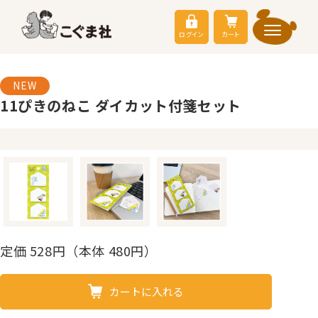
ログイン
カート
NEW
11ぴきのねこ ダイカット付箋セット
定価
528
円（本体 480円）
カートに入れる