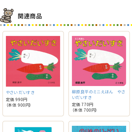
関連商品
柳原良平のミニえほん やさ
やさい だいすき
いだいすき
定価 990円
定価 770円
（本体 900円）
（本体 700円）