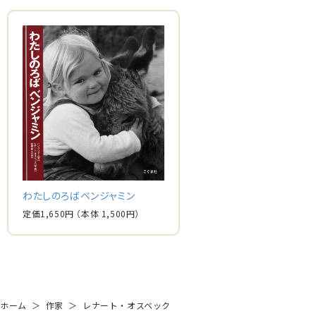
わたしのろばベンジャミン
定価
1,650
円
（本体
1,500
円）
ホーム
＞
作家
＞
レナート・オスベック