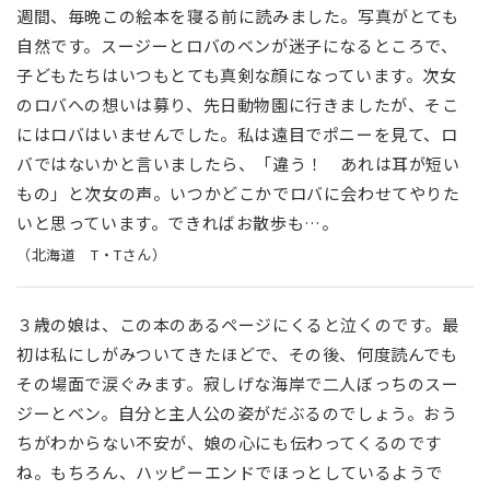
週間、毎晩この絵本を寝る前に読みました。写真がとても
自然です。スージーとロバのベンが迷子になるところで、
子どもたちはいつもとても真剣な顔になっています。次女
のロバへの想いは募り、先日動物園に行きましたが、そこ
にはロバはいませんでした。私は遠目でポニーを見て、ロ
バではないかと言いましたら、「違う！ あれは耳が短い
もの」と次女の声。いつかどこかでロバに会わせてやりた
いと思っています。できればお散歩も…。
（北海道 T・Tさん）
３歳の娘は、この本のあるページにくると泣くのです。最
初は私にしがみついてきたほどで、その後、何度読んでも
その場面で涙ぐみます。寂しげな海岸で二人ぼっちのスー
ジーとベン。自分と主人公の姿がだぶるのでしょう。おう
ちがわからない不安が、娘の心にも伝わってくるのです
ね。もちろん、ハッピーエンドでほっとしているようで