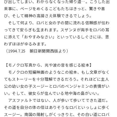
び出してしまい、わからなくなった帰り道…。こうした出
来事に、ページをめくるこどもたちはきっと、驚きや喜
び、そして精神の高揚さえ体験できるでしょう。
そして何より、ロバと女の子の間に流れる信頼感が伝わ
ってきて安らぎも生まれます。スザンヌが両手をロバの耳
に添えて「おやすみなさい」といっているしぐさには、思
わずほほがゆるみます。
（1994.7.25 朝日新聞関西版より）
【モノクロ写真から、光や波の音を感じる絵本】
モノクロの短編映画のようなこの絵本、もし文章がなく
てもストーリーを十分理解できるだろう。それほどに主人
公の幼い女の子スージーとロバのベンジャミンの表情がい
い。そして、彼女らが住んでいる地中海の島がいい。
アスファルトではない、人が歩いて歩いてできた道だ。
その道を自分の体の倍はありそうなロバといっしょに歩く
スージー。南国の陽射しがくっきりと、その白い道にロバ