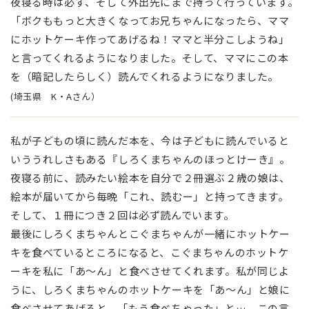
夜寝る時は必ず、そして外出先にまで持って行っています。
「ボクももっと大きくなってお兄ちゃんになったら、ママ
にホットケーキ作ってあげるね！ママと半分こしようね」
と言ってくれるようになりました。そして、ママにこの本
を（暗記したらしく）読んでくれるようになりました。
(埼玉県 K・Aさん）
私が子どもの頃に読んだ本を、今は子どもに読んでいると
いううれしさもある『しろくまちゃんのほっとけーき』。
夜寝る前に、読みたい絵本を自分で２冊選ぶ２歳の娘は、
絵本が届いてから毎晩「これ、読むー」と持ってきます。
そして、１冊につき２回は必ず読んでいます。
最後にしろくまちゃんとこぐまちゃんが一緒にホットケー
キを食べているところになると、こぐまちゃんのホットケ
ーキを私に「あ〜ん」と食べさせてくれます。私が同じよ
うに、しろくまちゃんのホットケーキを「あ〜ん」と娘に
食べさせてあげると、「もう食べちゃった」と…。この言