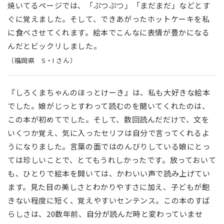
焼いてるページでは、「ぷつぷつ」「まだまだ」などとす
ぐに覚えました。そして、できあがったホットケーキを私
に食べさせてくれます。絵本でこんなに表情が豊かになる
んだとビックリしました。
（福岡県 S・I さん）
『しろくまちゃんのほっとけーき』は、私も大好きな絵本
でした。娘がじっとすわって読むのを聞いてくれたのは、
この本が初めてでした。そして、数回読んだだけで、文を
いくつか覚え、気に入ったセリフは自分で言ってくれるよ
うになりました。言葉の面ではのんびりしている娘にとっ
ては珍しいことで、とてもうれしかったです。放っておいて
も、ひとりで絵本を開いては、かわいい声で読み上げてい
ます。見た目の美しさとわかりやすさに加え、子どもが飽
きない程度に短く、覚えやすいセンテンス。この本のすば
らしさは、20数年前、自分が読んだ時と変わっていませ