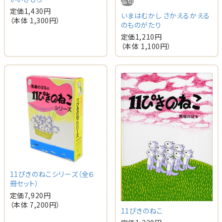
品切
定価
1,430
円
いまはむかし さかえるかえる
（本体
1,300
円）
のものがたり
定価
1,210
円
（本体
1,100
円）
11ぴきのねこシリーズ（全６
冊セット）
定価
7,920
円
（本体
7,200
円）
11ぴきのねこ