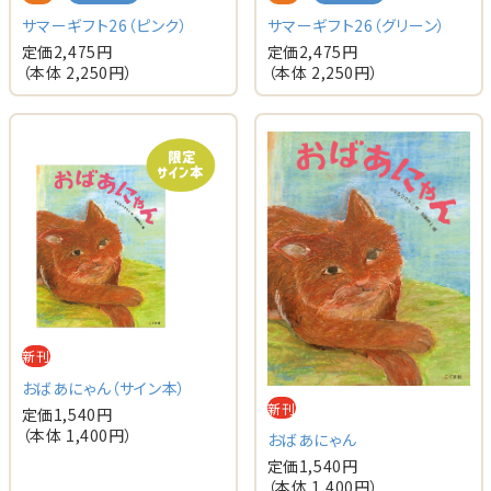
サマーギフト26（ピンク）
サマーギフト26（グリーン）
定価
2,475
円
定価
2,475
円
（本体
2,250
円）
（本体
2,250
円）
新刊
おばあにゃん（サイン本）
新刊
定価
1,540
円
（本体
1,400
円）
おばあにゃん
定価
1,540
円
（本体
1,400
円）