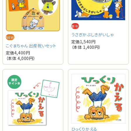
新刊
うさぎかぶしきがいしゃ
NEW
定価
1,540
円
こぐまちゃん 出産祝いセット
（本体
1,400
円）
定価
4,400
円
（本体
4,000
円）
ひっくりかえる