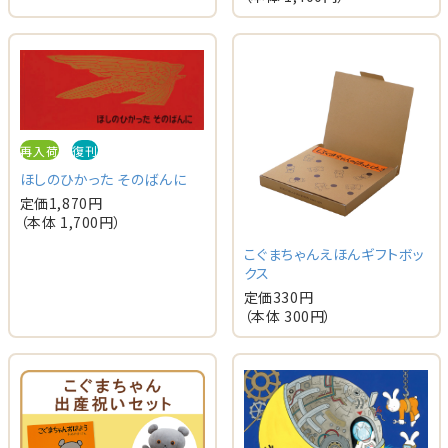
再入荷
復刊
ほしのひかった そのばんに
定価
1,870
円
（本体
1,700
円）
こぐまちゃんえほんギフトボッ
クス
定価
330
円
（本体
300
円）