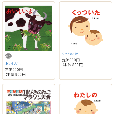
くっついた
品切
定価
880
円
おいしいよ
（本体
800
円）
定価
990
円
（本体
900
円）