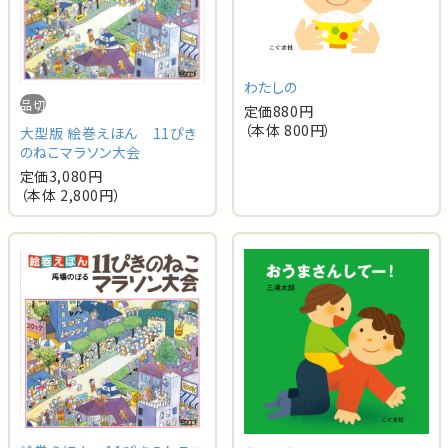
わたしの
品切
定価
880
円
（本体
800
円）
大型版 絵巻えほん 11ぴき
のねこマラソン大会
定価
3,080
円
（本体
2,800
円）