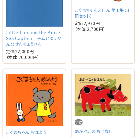
こぐまちゃんえほん 第１集（３
冊セット）
定価
2,970
円
（本体
2,700
円）
Little Tim and the Brave
Sea Captain チムとゆうか
んなせんちょうさん
定価
22,000
円
（本体
20,000
円）
品切
あかべこのおはなし
こぐまちゃん おはよう