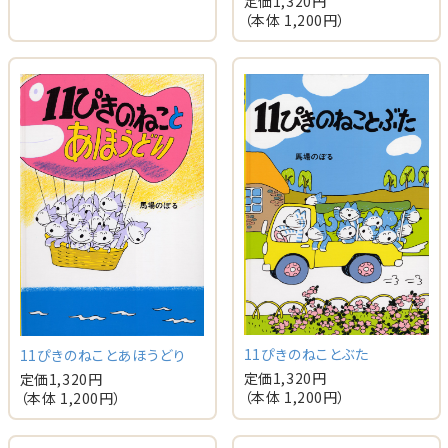
定価
1,320
円
（本体
1,200
円）
11ぴきのねことぶた
11ぴきのねことあほうどり
定価
1,320
円
定価
1,320
円
（本体
1,200
円）
（本体
1,200
円）