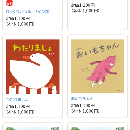
新刊
定価
1,100
円
（本体
1,000
円）
ひっくりかえる（サイン本）
定価
1,100
円
（本体
1,000
円）
おいもちゃん
わたりましょ
定価
1,100
円
定価
1,100
円
（本体
1,000
円）
（本体
1,000
円）