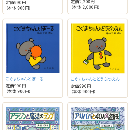
定価
2,200
円
定価
990
円
（本体
2,000
円）
（本体
900
円）
こぐまちゃんとぼーる
こぐまちゃんとどうぶつえん
定価
990
円
定価
990
円
（本体
900
円）
（本体
900
円）