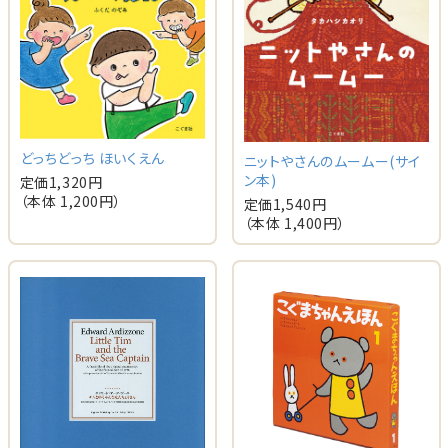
どっちどっち ほいくえん
ニットやさんのムームー(サイ
ン本)
定価
1,320
円
（本体
1,200
円）
定価
1,540
円
（本体
1,400
円）