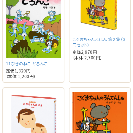
こぐまちゃんえほん 第２集（３
冊セット）
定価
2,970
円
（本体
2,700
円）
11ぴきのねこ どろんこ
定価
1,320
円
（本体
1,200
円）