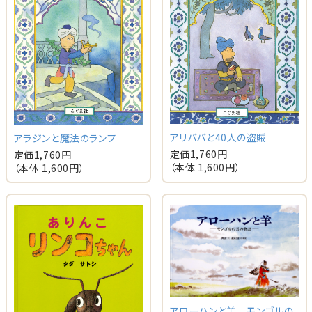
アリババと40人の盗賊
アラジンと魔法のランプ
定価
1,760
円
定価
1,760
円
（本体
1,600
円）
（本体
1,600
円）
アローハンと羊 モンゴルの