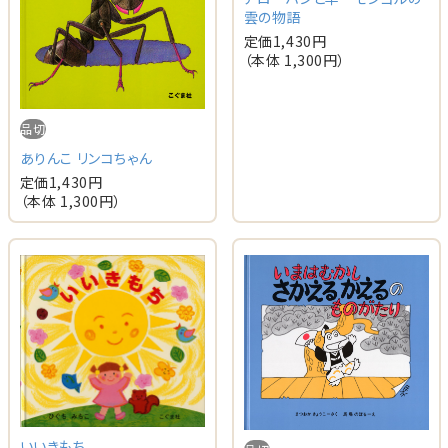
雲の物語
定価
1,430
円
（本体
1,300
円）
品切
ありんこ リンコちゃん
定価
1,430
円
（本体
1,300
円）
いいきもち