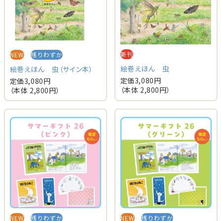
新刊
NEW
残りわずか
絵巻えほん 虫
絵巻えほん 虫（サイン本）
定価
3,080
円
定価
3,080
円
（本体
2,800
円）
（本体
2,800
円）
NEW
残りわずか
NEW
残りわずか