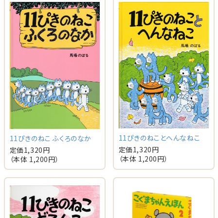
11ぴきのねことへんなねこ
11ぴきのねこ ふくろのなか
定価
1,320
円
定価
1,320
円
（本体
1,200
円）
（本体
1,200
円）