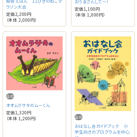
絵巻えほん 11ぴきのねこマ
おうまさんしてー！
ラソン大会
定価
1,100
円
定価
2,200
円
（本体
1,000
円）
（本体
2,000
円）
品切
オオムラサキのムーくん
定価
1,320
円
品切
（本体
1,200
円）
おはなし会ガイドブック 小
学生向きのプログラムを中心