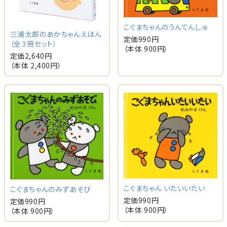
こぐまちゃんのうんてんしゅ
三浦太郎のあかちゃんえほん
定価
990
円
（全３冊セット）
（本体
900
円）
定価
2,640
円
（本体
2,400
円）
こぐまちゃん いたいいたい
こぐまちゃんのみずあそび
定価
990
円
定価
990
円
（本体
900
円）
（本体
900
円）