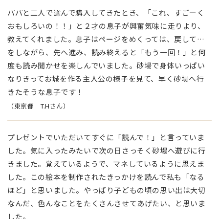
パパと二人で選んで購入してきたとき、「これ、すごーく
おもしろいの！！」と２才の息子が興奮気味に走りより、
教えてくれました。息子はページをめくっては、戻して…
をしながら、先へ進み、読み終えると「もう一回！」と何
度も読み聞かせを楽しんでいました。砂場で身体いっぱい
なりきってお城を作る主人公の様子を見て、早く砂場へ行
きたそうな息子です！
（東京都 T.Hさん）
プレゼントでいただいてすぐに「読んで！」と言っていま
した。気に入ったみたいで次の日さっそく砂場へ遊びに行
きました。覚えているようで、マネしているように思えま
した。この絵本を制作されたきっかけを読んで私も「なる
ほど」と思いました。やっぱり子どもの頃の思い出は大切
なんだ、色んなことをたくさんさせてあげたい、と思いま
した。