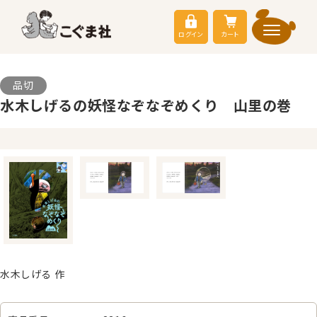
ログイン
カート
品切
水木しげるの妖怪なぞなぞめくり 山里の巻
水木しげる 作