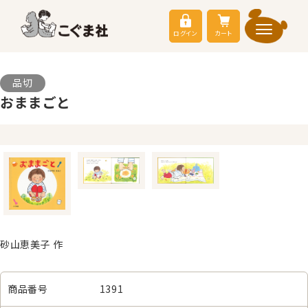
ログイン
カート
品切
おままごと
砂山恵美子 作
商品番号
1391