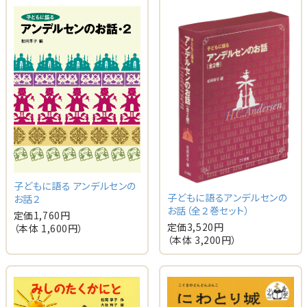
子どもに語る アンデルセンの
子どもに語るアンデルセンの
お話２
お話（全２巻セット）
定価
1,760
円
定価
3,520
円
（本体
1,600
円）
（本体
3,200
円）