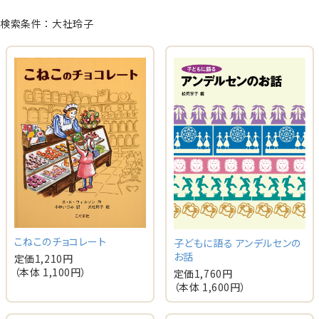
検索条件：大社玲子
こねこのチョコレート
子どもに語る アンデルセンの
お話
定価
1,210
円
（本体
1,100
円）
定価
1,760
円
（本体
1,600
円）