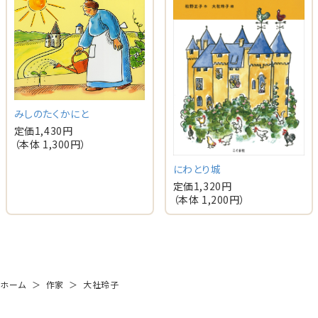
みしのたくかにと
定価
1,430
円
（本体
1,300
円）
にわとり城
定価
1,320
円
（本体
1,200
円）
ホーム
＞
作家
＞
大社玲子