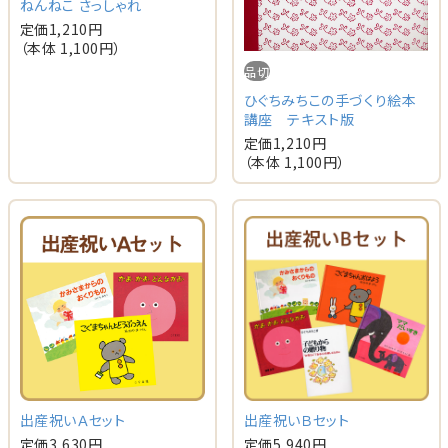
ねんねこ さっしゃれ
定価
1,210
円
（本体
1,100
円）
品切
ひぐちみちこの手づくり絵本
講座 テキスト版
定価
1,210
円
（本体
1,100
円）
出産祝いＡセット
出産祝いＢセット
定価
3,630
円
定価
5,940
円