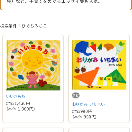
会）など、子育てをめぐるエッセイ集も人気。
検索条件：ひぐちみちこ
いいきもち
品切
定価
1,430
円
おりがみ いちまい
（本体
1,300
円）
定価
990
円
（本体
900
円）