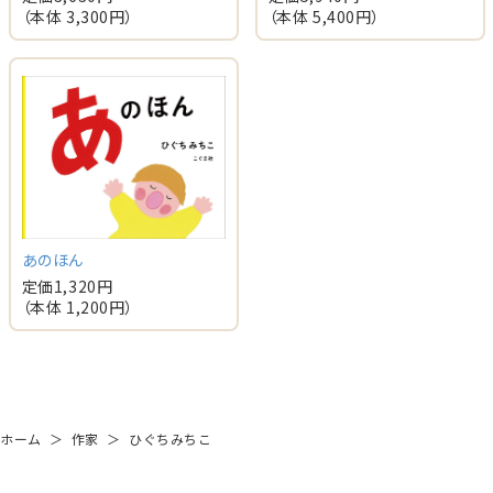
（本体
3,300
円）
（本体
5,400
円）
あのほん
定価
1,320
円
（本体
1,200
円）
ホーム
＞
作家
＞
ひぐちみちこ