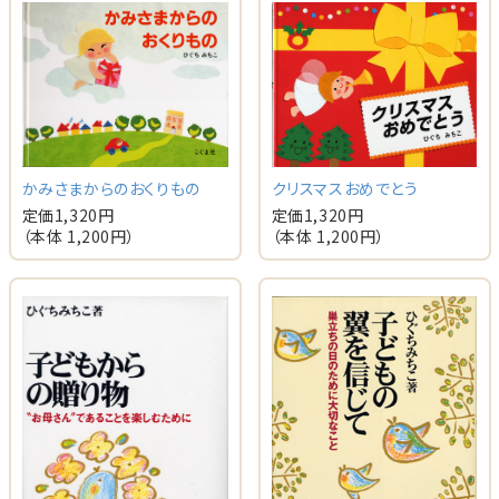
かみさまからのおくりもの
クリスマスおめでとう
定価
1,320
円
定価
1,320
円
（本体
1,200
円）
（本体
1,200
円）