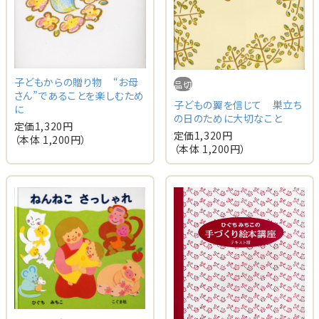
子どもからの贈り物 “お母
品切
さん”であることを楽しむため
子どもの翼を信じて 巣立ち
に
の日のために大切なこと
定価
1,320
円
定価
1,320
円
（本体
1,200
円）
（本体
1,200
円）