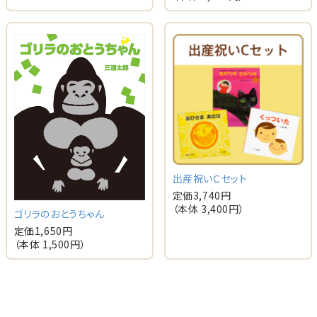
出産祝いＣセット
定価
3,740
円
（本体
3,400
円）
ゴリラのおとうちゃん
定価
1,650
円
（本体
1,500
円）