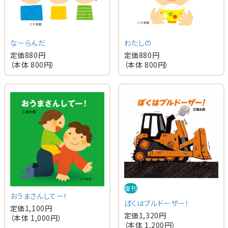
なーらんだ
わたしの
定価
880
円
定価
880
円
（本体
800
円）
（本体
800
円）
復刊
おうまさんしてー！
ぼくはブルドーザー！
定価
1,100
円
定価
1,320
円
（本体
1,000
円）
（本体
1,200
円）