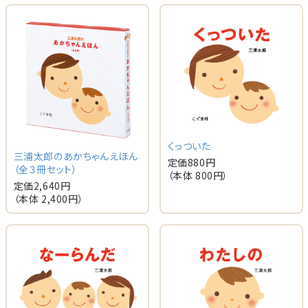
くっついた
三浦太郎のあかちゃんえほん
定価
880
円
（全３冊セット）
（本体
800
円）
定価
2,640
円
（本体
2,400
円）