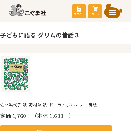
ログイン
カート
子どもに語る グリムの昔話３
佐々梨代子 訳 野村泫 訳 ドーラ・ポルスター 扉絵
定価
1,760
円（本体 1,600円）